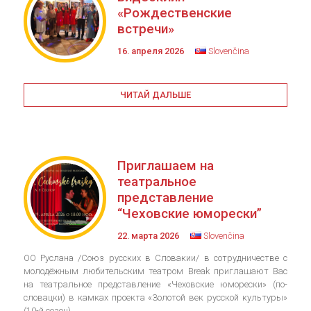
«Рождественские
встречи»
16. апреля 2026
Slovenčina
ЧИТАЙ ДАЛЬШЕ
Приглашаем на
театральное
представление
“Чеховские юморески”
22. марта 2026
Slovenčina
ОО Руслана /Союз русских в Словакии/ в сотрудничестве с
молодёжным любительским театром Break приглашают Вас
на театральное представление «Чеховские юморески» (по-
словацки) в камках проекта «Золотой век русской культуры»
(10-й сезон),