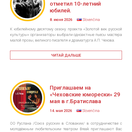
отметил 10-летний
юбилей.
8. июня 2026
Slovenčina
К юбилейному десятому сезону проекта «Золотой век русской
культуры» организаторы выбрали одноактные пьесы мастера
малой прозы, великого писателя и драматурга А.П. Чехова.
ЧИТАЙ ДАЛЬШЕ
Приглашаем на
«Чеховские юморески» 29
мая в г.Братислава
14. мая 2026
Slovenčina
ОО Руслана /Союз русских в Словакии/ в сотрудничестве с
молодёжным любительским театром Break приглашают Вас