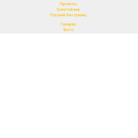
Проекты
Золотой век
Русский без границ
Галерея
Фото
Видео, Аудио
Контакты