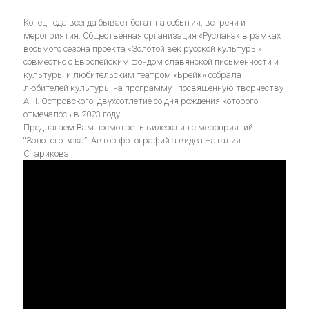
Конец года всегда бывает богат на события, встречи и
мероприятия. Общественная организация «Руслана» в рамках
восьмого сезона проекта «Золотой век русской культуры»
совместно с Европейским фондом славянской письменности и
культуры и любительским театром «Брейк» собрала
любителей культуры на программу , посвященную творчеству
А.Н. Островского, двухсотлетие со дня рождения которого
отмечалось в 2023 году.
Предлагаем Вам посмотреть видеоклип с мероприятий
“Золотого века”. Автор фотографий а видеа Наталия
Старикова.