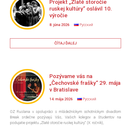
Projekt „Zlaté storočie
ruskej kultúry“ oslávil 10.
výročie
8. júna 2026
Русский
ČÍTAJ ĎALEJ
Pozývame vás na
„Čechovské frašky“ 29. mája
v Bratislave
14. mája 2026
Русский
OZ Ruslana v spolupráci s mládežníckym ochotníckym divadlom
Break srdečne pozývajú Vás, Vašich kolegov a študentov na
podujatie projektu „Zlaté storočie ruskej kultúry“ (X. ročník),