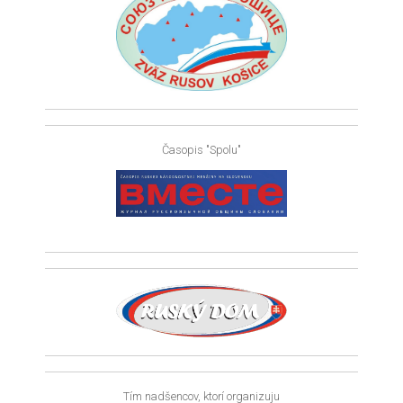
Časopis "Spolu"
Tím nadšencov, ktorí organizuju