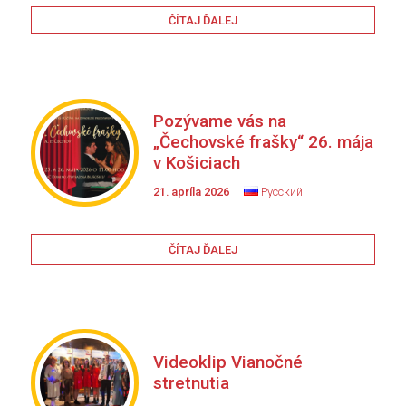
ČÍTAJ ĎALEJ
Pozývame vás na
„Čechovské frašky“ 26. mája
v Košiciach
21. apríla 2026
Русский
ČÍTAJ ĎALEJ
Videoklip Vianočné
stretnutia