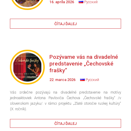
16. apríla 2026
Русский
ČÍTAJ ĎALEJ
Pozývame vás na divadelné
predstavenie „Čechovské
frašky“
22. marca 2026
Русский
Vás srdečne pozývajú na divadelné predstavenie na motívy
jednoaktoviek Antona Pavloviča Čechova „Čechovské frašky“ /v
slovenskom jazyku/. v rámci projektu „Zlaté storočie ruskej kultúry“
(X. ročník).
ČÍTAJ ĎALEJ