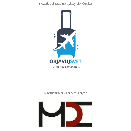
nezabudnuteľne výlety do Ruska
Martinské divadlo mladých