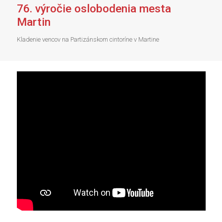
76. výročie oslobodenia mesta
Martin
Kladenie vencov na Partizánskom cintoríne v Martine