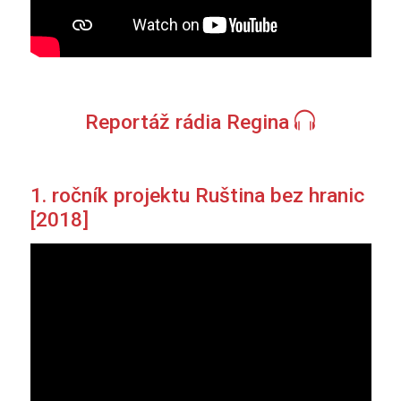
Reportáž rádia Regina
1. ročník projektu Ruština bez hranic
[2018]