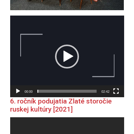
Video
prehrávač
00:00
02:42
6. ročník podujatia Zlaté storočie
ruskej kultúry [2021]