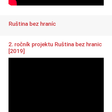
Ruština bez hraníc
2. ročník projektu Ruština bez hranic
[2019]