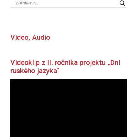
Video, Audio
Videoklip z II. ročníka projektu „Dni
ruského jazyka“