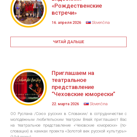
«Рождественские
встречи»
16. апреля 2026
Slovenčina
ЧИТАЙ ДАЛЬШЕ
Приглашаем на
театральное
представление
“Чеховские юморески”
22. марта 2026
Slovenčina
ОО Руслана /Союз русских в Словакии/ в сотрудничестве с
молодёжным любительским театром Break приглашают Вас
на театральное представление «Чеховские юморески» (по-
словацки) в камках проекта «Золотой век русской культуры»
(10-й сезон),