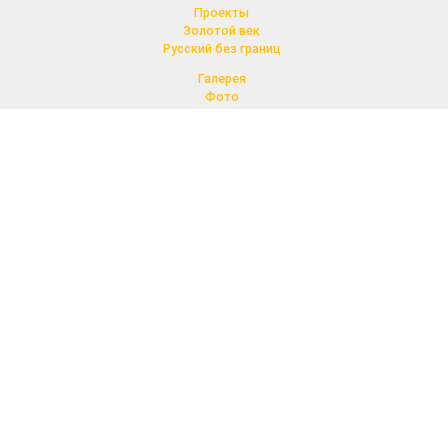
Проекты
Золотой век
Русский без границ
Галерея
Фото
Видео, Аудио
Контакты