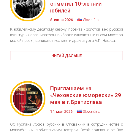
отметил 10-летний
юбилей.
8. июня 2026
Slovenčina
К юбилейному десятому сезону проекта «Золотой век русской
культуры» организаторы выбрали одноактные пьесы мастера
малой прозы, великого писателя и драматурга А.П. Чехова.
ЧИТАЙ ДАЛЬШЕ
Приглашаем на
«Чеховские юморески» 29
мая в г.Братислава
14. мая 2026
Slovenčina
ОО Руслана /Союз русских в Словакии/ в сотрудничестве с
молодёжным любительским театром Break приглашают Вас