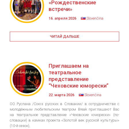
«Рождественские
встречи»
16. апреля 2026
Slovenčina
ЧИТАЙ ДАЛЬШЕ
Приглашаем на
театральное
представление
“Чеховские юморески”
22. марта 2026
Slovenčina
ОО Руслана /Союз русских в Словакии/ в сотрудничестве с
молодёжным любительским театром Break приглашают Вас
на театральное представление «Чеховские юморески» (по-
словацки) в камках проекта «Золотой век русской культуры»
(10-й сезон),