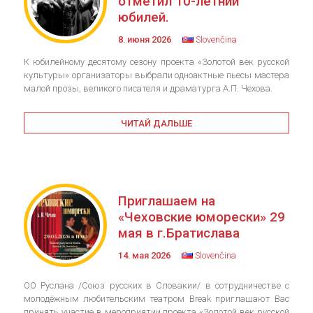
отметил 10-летний
юбилей.
8. июня 2026
Slovenčina
К юбилейному десятому сезону проекта «Золотой век русской
культуры» организаторы выбрали одноактные пьесы мастера
малой прозы, великого писателя и драматурга А.П. Чехова.
ЧИТАЙ ДАЛЬШЕ
Приглашаем на
«Чеховские юморески» 29
мая в г.Братислава
14. мая 2026
Slovenčina
ОО Руслана /Союз русских в Словакии/ в сотрудничестве с
молодёжным любительским театром Break приглашают Вас
принять участие в мероприятии проекта «Золотой век русской