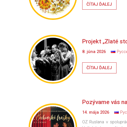
ČÍTAJ ĎALEJ
Projekt „Zlaté sto
8. júna 2026
Русс
ČÍTAJ ĎALEJ
Pozývame vás na 
14. mája 2026
Рус
OZ Ruslana v spoluprá