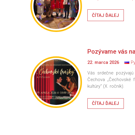
ČÍTAJ ĎALEJ
Pozývame vás na 
22. marca 2026
Р
Vás srdečne pozývajú 
Čechova „Čechovské fr
kultúry“ (X. ročník).
ČÍTAJ ĎALEJ