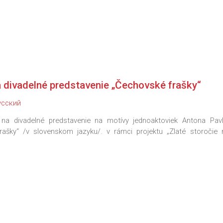
divadelné predstavenie „Čechovské frašky“
усский
na divadelné predstavenie na motívy jednoaktoviek Antona Pavl
ašky“ /v slovenskom jazyku/. v rámci projektu „Zlaté storočie r