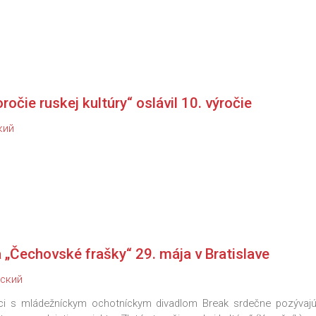
ročie ruskej kultúry“ oslávil 10. výročie
кий
„Čechovské frašky“ 29. mája v Bratislave
ский
ci s mládežníckym ochotníckym divadlom Break srdečne pozývajú