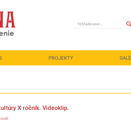
S
S
PROJEKTY
PROJEKTY
GALÉ
GALÉ
ultúry X ročník. Videoklip.
ский