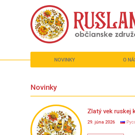
NOVINKY
NOVINKY
O NÁ
O NÁ
Novinky
Zlatý vek ruskej k
29. júna 2026
Рус