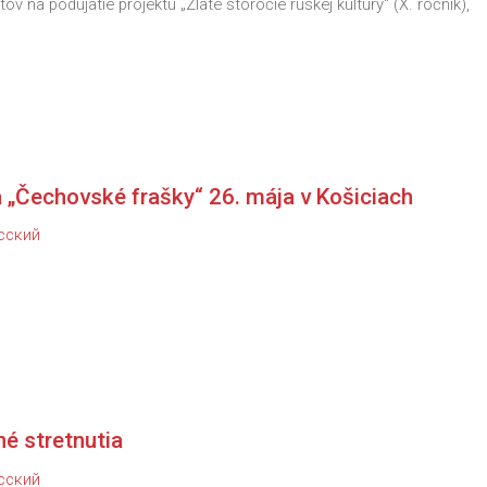
ov na podujatie projektu „Zlaté storočie ruskej kultúry“ (X. ročník),
„Čechovské frašky“ 26. mája v Košiciach
сский
né stretnutia
сский